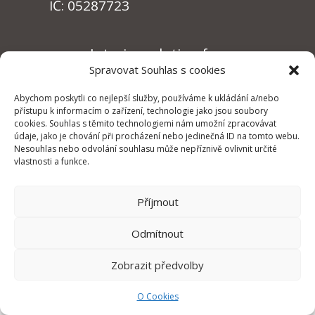
IČ: 05287723
Interim solution for:
Plant Manager | Operations Manager |
Spravovat Souhlas s cookies
Logistics Manager | Quality Manager
Abychom poskytli co nejlepší služby, používáme k ukládání a/nebo
přístupu k informacím o zařízení, technologie jako jsou soubory
cookies. Souhlas s těmito technologiemi nám umožní zpracovávat
údaje, jako je chování při procházení nebo jedinečná ID na tomto webu.
Nesouhlas nebo odvolání souhlasu může nepříznivě ovlivnit určité
vlastnosti a funkce.
O cookies
Příjmout
Ochrana osobních údajů
Odmítnout
Zobrazit předvolby
O Cookies